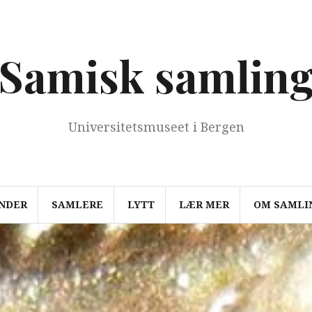
Samisk samlin
Universitetsmuseet i Bergen
NDER
SAMLERE
LYTT
LÆR MER
OM SAMLI