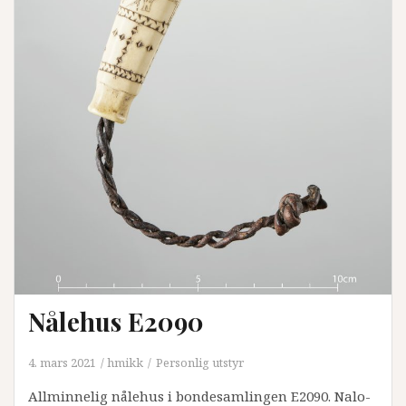
Nålehus E2090
4. mars 2021
hmikk
Personlig utstyr
Allminnelig nålehus i bondesamlingen E2090. Nalo-