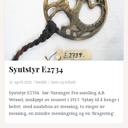
Syutstyr E2734
21. april 2021
hmikk
Søm og tekstil
Syutstyr E2734. Sør-Varanger. Fra samling A.B.
Wessel, innkjøpt av museet i 1917. ’Sytøy til å henge i
beltet med naalehus av messing, to ringer av
messing, en mindre messingring og en ’dragering’.