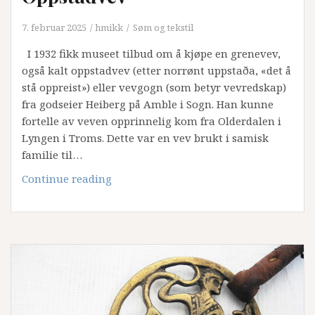
7. februar 2025
hmikk
Søm og tekstil
I 1932 fikk museet tilbud om å kjøpe en grenevev,
også kalt oppstadvev (etter norrønt uppstaða, «det å
stå oppreist») eller vevgogn (som betyr vevredskap)
fra godseier Heiberg på Amble i Sogn. Han kunne
fortelle av veven opprinnelig kom fra Olderdalen i
Lyngen i Troms. Dette var en vev brukt i samisk
familie til…
Oppstadvev
Continue reading