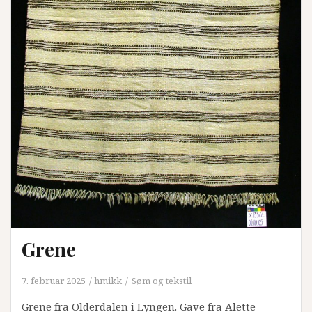
Grene
7. februar 2025
hmikk
Søm og tekstil
Grene fra Olderdalen i Lyngen. Gave fra Alette