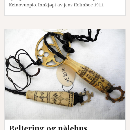
Keinovuopio. Innkjøpt av Jens Holmboe 1911.
Beltering og nålehus