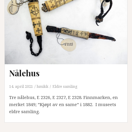
Nålehus
14. april 2021
hmikk
Eldre samling
Tre nålehus, E 2326, E 2327, E 2328. Finnmarken, en
merket 1849; ”Kjøpt av en same” i 1882. I museets
eldre samling.