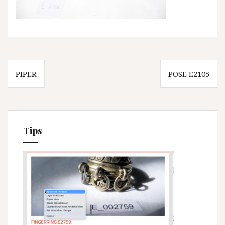
Innleggsnavigasjon
PIPER
POSE E2105
Tips