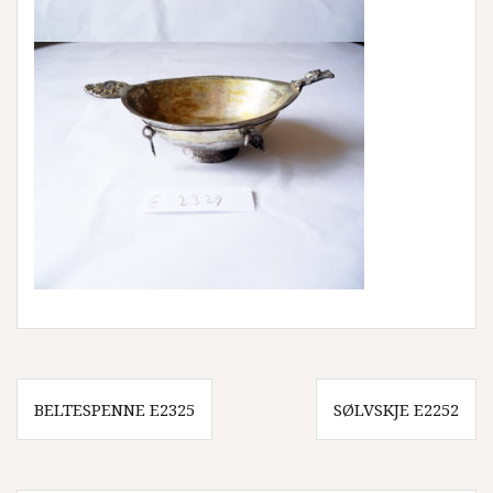
Innleggsnavigasjon
BELTESPENNE E2325
SØLVSKJE E2252