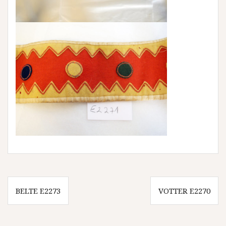
Innleggsnavigasjon
BELTE E2273
VOTTER E2270