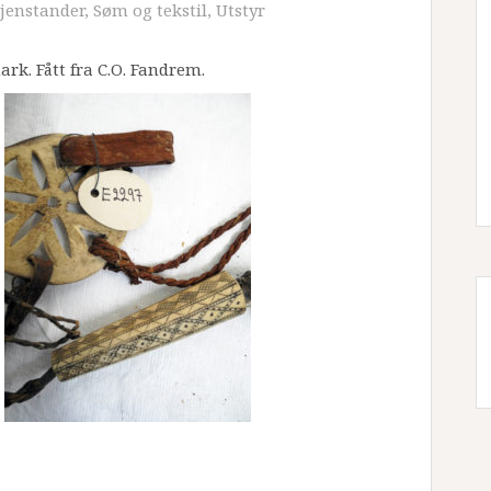
jenstander
,
Søm og tekstil
,
Utstyr
rk. Fått fra C.O. Fandrem.