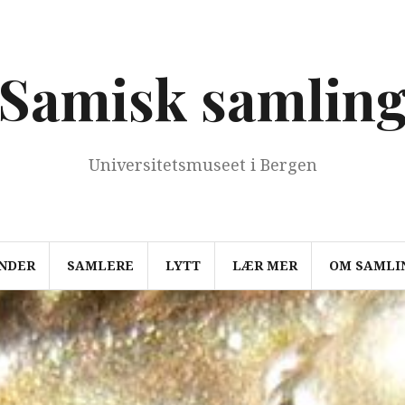
Samisk samlin
Universitetsmuseet i Bergen
NDER
SAMLERE
LYTT
LÆR MER
OM SAMLI