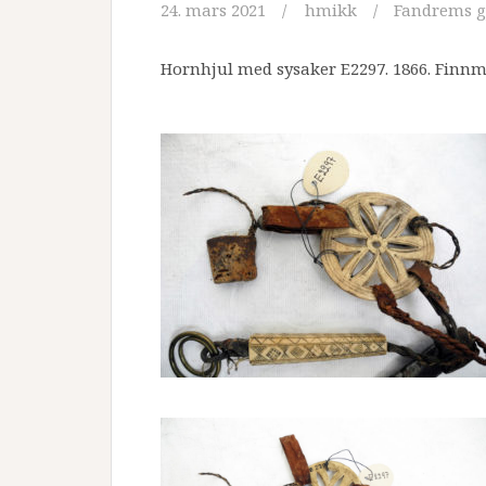
24. mars 2021
hmikk
Fandrems g
Hornhjul med sysaker E2297. 1866. Finnma