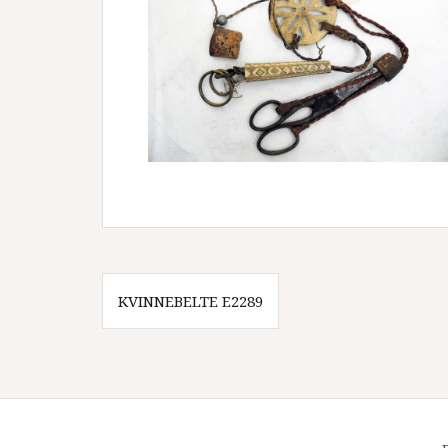
Innleggsnavigasjon
KVINNEBELTE E2289