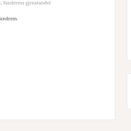
t
,
Fandrems gjenstander
 Fandrem.